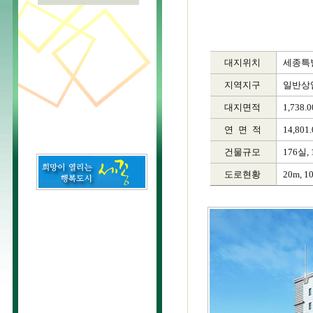
대지위치
세종특별
지역지구
일반상
대지면적
1,738.
연
면
적
14,801
건물규모
176실, 
도로현황
20m, 