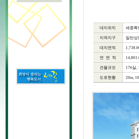
대지위치
세종특별
지역지구
일반상
대지면적
1,738.
연
면
적
14,801
건물규모
176실, 
도로현황
20m, 